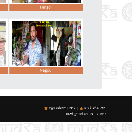
Hingoli
Nagpur
एकूण दर्शक:
२१३८११२
|
आजचे दर्शक:
५७२
शेवटचे पुनरावलोकन:
२०-१२-२०१८