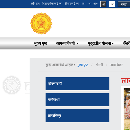
दिशादर्शकाकडे जा
विषयाकडे जा
मुख्य पृष्ठ
आमच्याविषयी
मुद्रातील योजना
गॅलर
तुम्ही आता येथे आहात :
मुख्य पृष्ठ
गॅलरी
छायाचित्र
छा
प्रेरणादायी
यशोगाथा
छायाचित्र