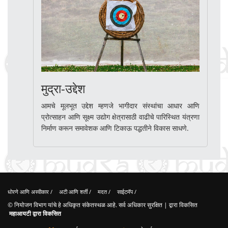
मुद्रा-उद्देश
आमचे मूलभूत उद्देश म्हणजे भागीदार संस्थांचा आधार आणि
प्रोत्साहन आणि सूक्ष्म उद्योग क्षेत्रासाठी वाढीचे पारिस्थित यंत्रणा
निर्माण करून समावेशक आणि टिकाऊ पद्धतीने विकास साधणे.
धोरणे आणि अस्वीकार
/
अटी आणि शर्ती
/
मदत
/
साईटमॅप
/
© नियोजन विभाग यांचे हे अधिकृत संकेतस्थळ आहे. सर्व अधिकार सुरक्षित | द्वारा विकसित
महाआयटी द्वारा विकसित