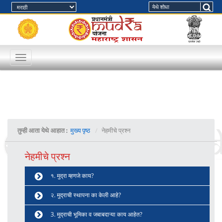
Toggle
navigation
तुम्ही आता येथे आहात :
मुख्य पृष्ठ
नेहमीचे प्रश्न
नेहमीचे प्रश्न
१. मुद्रा म्हणजे काय?
२. मुद्राची स्थापना का केली आहे?
3. मुद्राची भूमिका व जबाबदाऱ्या काय आहेत?