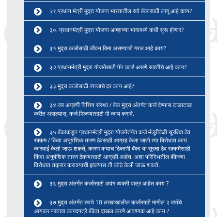
२९.प्रधान मंत्री मुद्रा योजना भारतातील सर्व बॅकासाठी लागू आहे काय?
३०. प्रधानमंत्री मुद्रा योजना आम्हाच्या भागामध्ये कधी सुरू होणार?
३१.मुद्रा कर्जासाठी जीवन विमा असण्याची गरज आहे काय?
३२.प्रधानमंत्री मुद्रा योजनेसाठी पॅन कार्ड असणे सक्तीचे आहे काय?
३३.मुद्रा कर्जासाठी व्याजाचे दर काय आहे?
३४.जर अग्रणी वित्तिय संस्था / बॅक मुद्रा अंतर्गत कर्ज देण्यास टाळाटाळ
करीत असल्यास, कर्ज मिळण्यासाठी मी काय करावे.
३५.बँकाकडून प्रधानमंत्री मुद्रा योजनेतंर्गत कर्ज मंजूरीवेळी सूरक्षित ठेव
रक्कम / किंवा अनूषंशिक तारण ठेवसाठी आग्रह केला जातो त्या विरोधात काय
कारवाई केली जाऊ शकते, कारण बऱ्याच ठिकाणी बॅका या सूरक्षा ठेव रक्कमेसाठी
किंवा अनूषंशिक तारण ठेवण्यासाठी आग्रही आहेत. अशा परिस्थितील बॅकेच्या
विरोधात तक्रार करावयाची झाल्यास ती कोठे केली जाऊ शकते.
३६.मुद्रा अंतर्गत कर्जासाठी अपंग व्यक्ती पात्र आहेत काय ?
३७.मुद्रा अंतर्गत रुपये 10 लाखाखालील कर्जासाठी मागील २ वर्षाचे
आयकर परतावा कागदपत्रे बँकेत दाखल करणे आवश्यक आहे काय ?