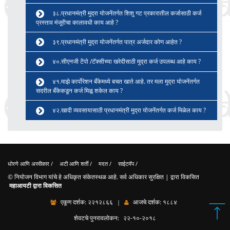
३८.प्रधानमंत्री मुद्रा योजनेंतर्गत शिशु गट प्रकारातील कर्जासाठी कर्ज
प्रस्ताव मंजूरीचा कालावधी काय आहे ?
३९.प्रधानमंत्री मुद्रा योजनेंतर्गत पात्र अर्जदार कोण आहेत ?
४०.सीएनजी टेंपो /टॅक्सीच्या खरेदीसाठी मुद्रा कर्ज उपलब्ध आहे काय ?
४१.माझे कार्पोरेशन बँकेमध्ये बचत खाते आहे. तर मला मुद्रा योजनेंतर्गत
सदरील बँकेकडून कर्ज मिळू शकेल काय ?
४२.खादी व्यवसायासाठी प्रधानमंत्री मुद्रा योजनेंतर्गत कर्ज मिळेल काय ?
धोरणे आणि अस्वीकार
/
अटी आणि शर्ती
/
मदत
/
साईटमॅप
/
© नियोजन विभाग यांचे हे अधिकृत संकेतस्थळ आहे. सर्व अधिकार सुरक्षित | द्वारा विकसित
महाआयटी द्वारा विकसित
एकूण दर्शक:
२२१२८६६
आजचे दर्शक:
१८८४
|
शेवटचे पुनरावलोकन:
२२-१०-२०१८
T