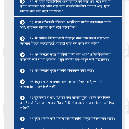
१२. मी फॅशन डिझाईनींगचा अभ्यासक्रम पूर्ण केला आहे. मला स्वत:चे
बूटीक उघडायचे आहे आणि माझा स्वत:चा ब्रँड विकसित करायचा आहे. मुद्रा
याबाबत मला काय मदत करु शकेल?
१३. माझा फ्रेंचायजी मॉडेलवर "आईस्क्रिम पार्लर" उघडण्याचा मानस
आहे. मुद्रा मला याबाबत काय मदत करु शकेल?
१४. मी अधिक विविधता आणि डिझाइन याचा वापर करुन माझा भांडी
व्यवसाय विस्तृत करु इच्छितो. यासाठी मुद्रा मला काय मदत करेल?
१५. प्रधानमंत्री मुद्रा योजनेची व्याप्ती काय आहे? आणि कोणकोणत्या
प्रकारची कर्ज यामध्ये उपलबध असून कोणत्या संस्थेकडून कर्ज मिळू शकेल?
१६. प्रधानमंत्री मुद्रा योजनेचे संनियंत्रण कोण करते?
१७.केंद्र व राज्यशासनाची अशी कोणती योजना आहे, ज्यामध्ये
जामिनाशिवाय कर्ज दिले जाते?
१८.सुतारकाम व आर.ओ.वॉटर प्लॅट यासाठी मुद्रा अंतर्गत कर्ज मिळेल
काय? कर्ज मिळत असल्यास कमीत कमी किती व जास्तीत जास्त किती कर्ज मिळू
शकेल?
१९.मुद्रा अंतर्गत कर्ज मिळण्यासाठी व्यक्तींची पात्रता निकष काय आहेत?