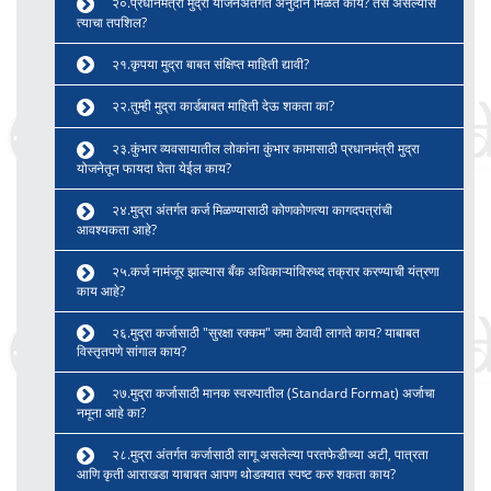
२०.प्रधानमंत्री मुद्रा योजनेअंतर्गत अनुदान मिळते काय? तसे असल्यास
त्याचा तपशिल?
२१.कृपया मुद्रा बाबत संक्षिप्त माहिती द्यावी?
२२.तुम्ही मुद्रा कार्डबाबत माहिती देऊ शकता का?
२३.कुंभार व्यवसायातील लोकांना कुंभार कामासाठी प्रधानमंत्री मुद्रा
योजनेतून फायदा घेता येईल काय?
२४.मुद्रा अंतर्गत कर्ज मिळण्यासाठी कोणकोणत्या कागदपत्रांची
आवश्यकता आहे?
२५.कर्ज नामंजूर झाल्यास बँक अधिकाऱ्यांविरुध्द तक्रार करण्याची यंत्रणा
काय आहे?
२६.मुद्रा कर्जासाठी "सुरक्षा रक्कम" जमा ठेवावी लागते काय? याबाबत
विस्तृतपणे सांगाल काय?
२७.मुद्रा कर्जासाठी मानक स्वरुपातील (Standard Format) अर्जाचा
नमूना आहे का?
२८.मुद्रा अंतर्गत कर्जासाठी लागू असलेल्या परतफेडीच्या अटी, पात्रता
आणि कृती आराखडा याबाबत आपण थोडक्यात स्पष्ट करु शकता काय?